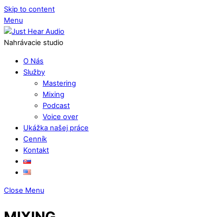
Skip to content
Menu
Nahrávacie studio
O Nás
Služby
Mastering
Mixing
Podcast
Voice over
Ukážka našej práce
Cenník
Kontakt
Close Menu
MIXING