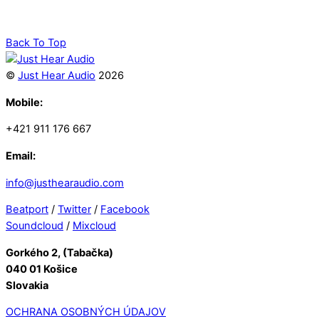
Back To Top
©
Just Hear Audio
2026
Mobile:
+421 911 176 667
Email:
info@justhearaudio.com
Beatport
/
Twitter
/
Facebook
Soundcloud
/
Mixcloud
Gorkého 2, (Tabačka)
040 01 Košice
Slovakia
OCHRANA OSOBNÝCH ÚDAJOV