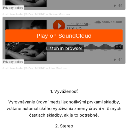
Just Hear Audio (Ri Za)
·
MIXING – Before Mixdown
Just Hear Audio (Ri Za)
·
MIXING – After Mixdown
1. Vyváženosť
Vyrovnávanie úrovní medzi jednotlivými prvkami skladby,
vrátane automatického využívania zmeny úrovní v rôznych
častiach skladby, ak je to potrebné.
2. Stereo